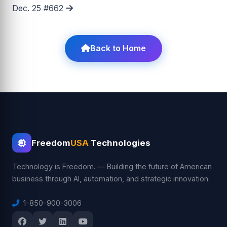
Dec. 25 #662
Back to Home
Freedom
USA
Technologies
Technology is Freedom. — Building the future of American
business through AI, automation, and strategic innovation.
1-850-900-3006